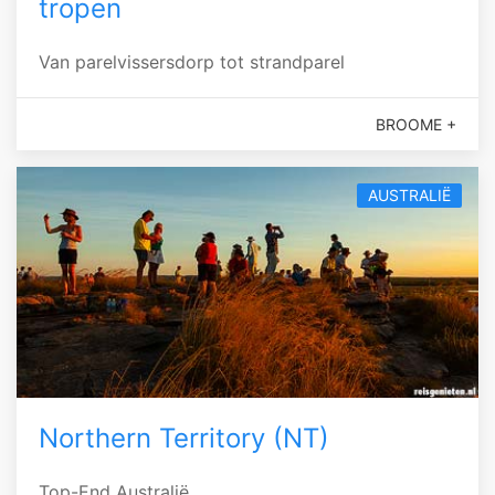
tropen
Van parelvissersdorp tot strandparel
BROOME +
AUSTRALIË
Northern Territory (NT)
Top-End Australië