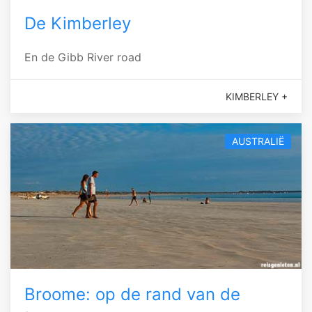
De Kimberley
En de Gibb River road
KIMBERLEY +
AUSTRALIË
Broome: op de rand van de