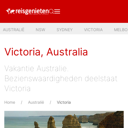
AUSTRALIË
NSW
SYDNEY
VICTORIA
MELBO
Victoria, Australia
Vakantie Australie.
Bezienswaardigheden deelstaat
Victoria
Home
Australië
Victoria