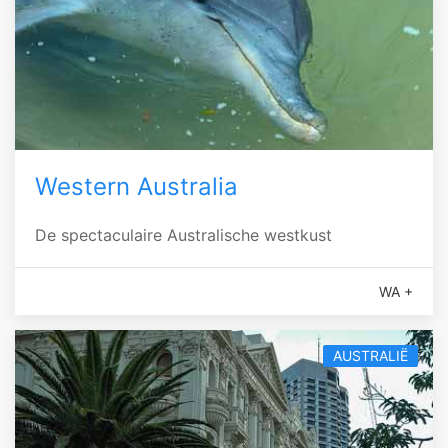
Western Australia
De spectaculaire Australische westkust
WA +
AUSTRALIË