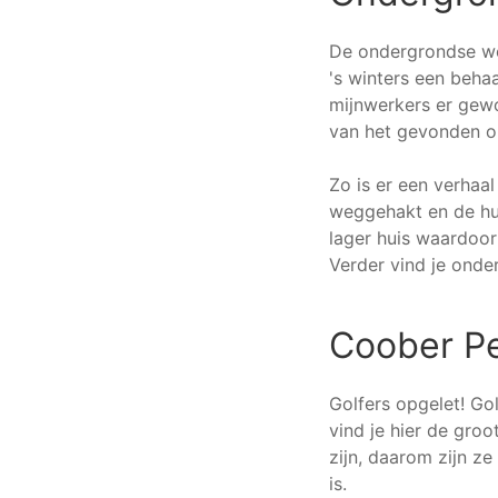
De ondergrondse wo
's winters een beha
mijnwerkers er gew
van het gevonden o
Zo is er een verhaa
weggehakt en de hu
lager huis waardoo
Verder vind je onde
Coober P
Golfers opgelet! Go
vind je hier de groo
zijn, daarom zijn ze
is.