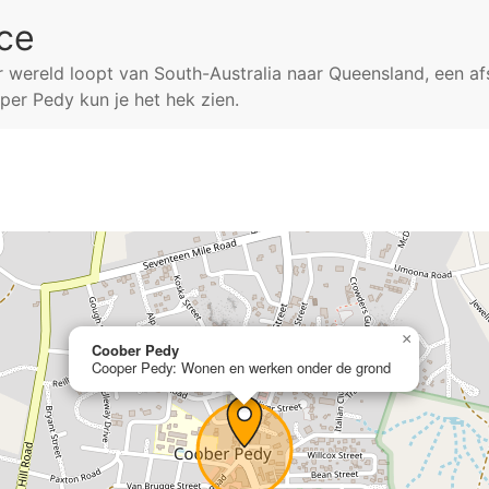
ce
r wereld loopt van South-Australia naar Queensland, een a
per Pedy kun je het hek zien.
×
Coober Pedy
Cooper Pedy: Wonen en werken onder de grond