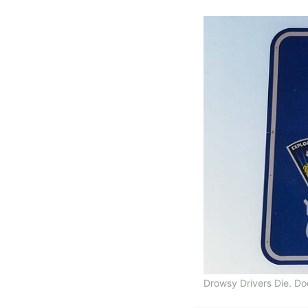
Drowsy Drivers Die. Do