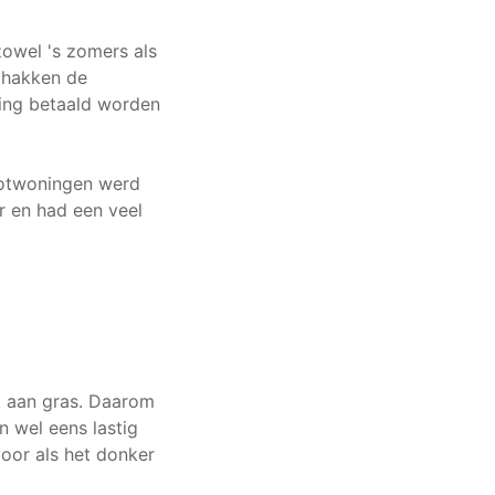
owel 's zomers als
n hakken de
ing betaald worden
grotwoningen werd
 en had een veel
k aan gras. Daarom
n wel eens lastig
voor als het donker