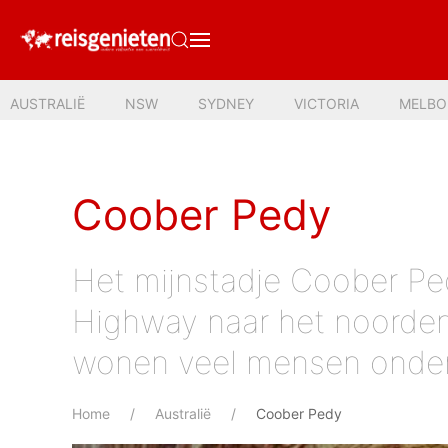
AUSTRALIË
NSW
SYDNEY
VICTORIA
MELBO
Coober Pedy
Het mijnstadje Coober Ped
Highway naar het noorden
wonen veel mensen onder
Home
Australië
Coober Pedy