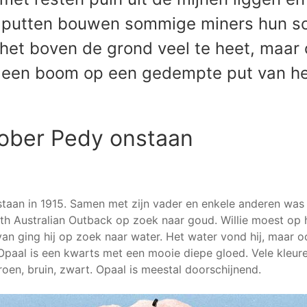
an putten bouwen sommige miners hun s
het boven de grond veel te heet, maar o
n een boom op een gedempte put van het
ober Pedy onstaan
taan in 1915. Samen met zijn vader en enkele anderen was d
th Australian Outback op zoek naar goud. Willie moest op 
van ging hij op zoek naar water. Het water vond hij, maar o
Opaal is een kwarts met een mooie diepe gloed. Vele kleuren
roen, bruin, zwart. Opaal is meestal doorschijnend.