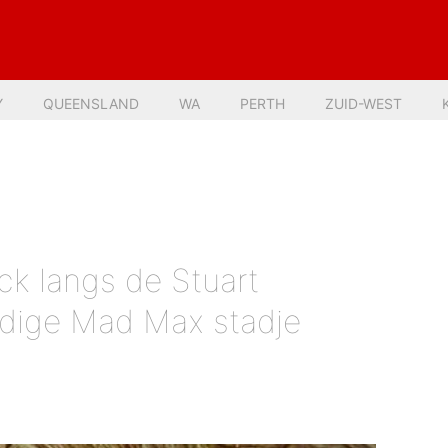
Y
QUEENSLAND
WA
PERTH
ZUID-WEST
ck langs de Stuart
rdige Mad Max stadje