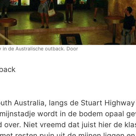
 in de Australische outback. Door
tback
th Australia, langs de Stuart Highway 
t mijnstadje wordt in de bodem opaal 
 over. Niet vreemd dat juist hier de kl
met resten puin uit de mijnen liggen 