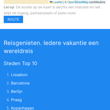
Leaflet
|
©
OpenStreetMap
contributors
Let op:
De locatie op de kaart is slechts een indicatie en niet
altijd de ingang, parkeerplaats of juiste route
Reisgenieten. Iedere vakantie een
wereldreis
Steden Top 10
Lissabon
Barcelona
Berlijn
Praag
Kopenhagen