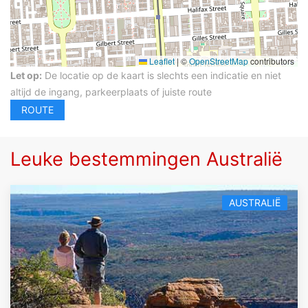
Leaflet
|
©
OpenStreetMap
contributors
Let op:
De locatie op de kaart is slechts een indicatie en niet
altijd de ingang, parkeerplaats of juiste route
Leuke bestemmingen Australië
AUSTRALIË