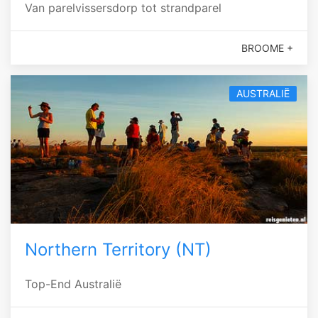
Van parelvissersdorp tot strandparel
BROOME +
AUSTRALIË
Northern Territory (NT)
Top-End Australië