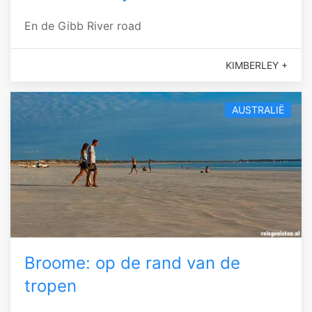
En de Gibb River road
KIMBERLEY +
AUSTRALIË
Broome: op de rand van de
tropen