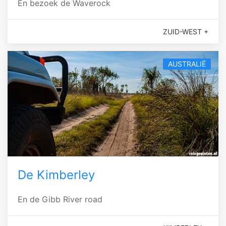
En bezoek de Waverock
ZUID-WEST +
AUSTRALIË
De Kimberley
En de Gibb River road