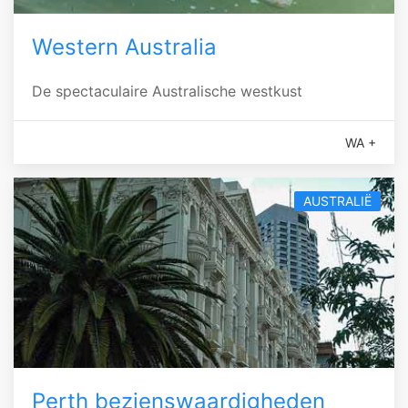
Western Australia
De spectaculaire Australische westkust
WA +
AUSTRALIË
Perth bezienswaardigheden