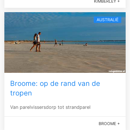
KIMBERLEY +
AUSTRALIË
Broome: op de rand van de
tropen
Van parelvissersdorp tot strandparel
BROOME +