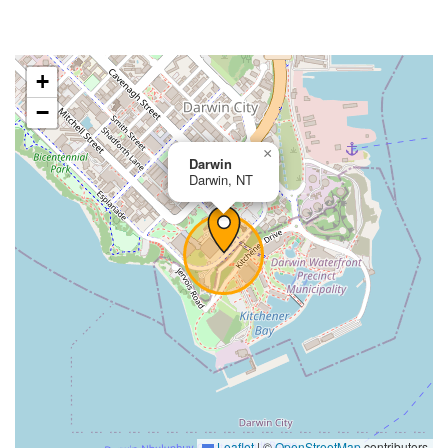
+
−
×
Darwin
Darwin, NT
Leaflet
|
©
OpenStreetMap
contributors