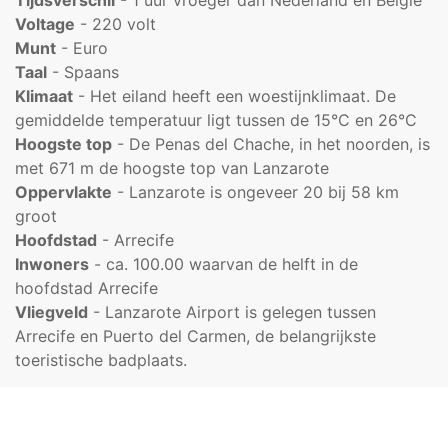
Tijdsverschil
- 1 uur vroeger dan Nederland en België
Voltage
- 220 volt
Munt
- Euro
Taal
- Spaans
Klimaat
- Het eiland heeft een woestijnklimaat. De
gemiddelde temperatuur ligt tussen de 15°C en 26°C
Hoogste top
- De Penas del Chache, in het noorden, is
met 671 m de hoogste top van Lanzarote
Oppervlakte
- Lanzarote is ongeveer 20 bij 58 km
groot
Hoofdstad
- Arrecife
Inwoners
- ca. 100.00 waarvan de helft in de
hoofdstad Arrecife
Vliegveld
- Lanzarote Airport is gelegen tussen
Arrecife en Puerto del Carmen, de belangrijkste
toeristische badplaats.