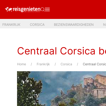
FRANKRIJK
CORSICA
BEZIENSWAARDIGHEDEN
N
Centraal Corsica 
Home
Frankrijk
Corsica
Centraal Corsi