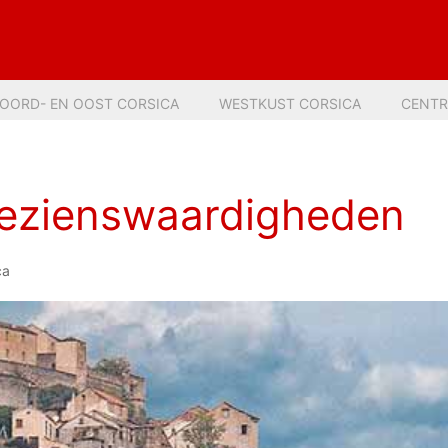
OORD- EN OOST CORSICA
WESTKUST CORSICA
CENTR
bezienswaardigheden
ca