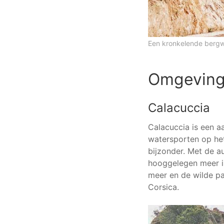
Een kronkelende bergw
Omgeving
Calacuccia
Calacuccia is een a
watersporten op he
bijzonder. Met de a
hooggelegen meer i
meer en de wilde pa
Corsica.