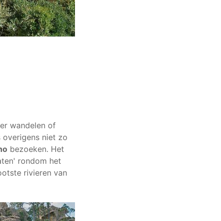
ier wandelen of
 overigens niet zo
no
bezoeken. Het
aten' rondom het
otste rivieren van