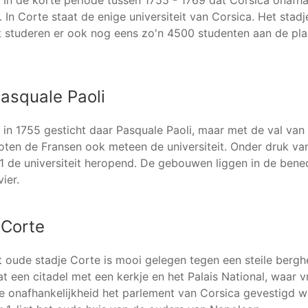
 In Corte staat de enige universiteit van Corsica. Het stad
 studeren er ook nog eens zo'n 4500 studenten aan de plaa
Pasquale Paoli
d in 1755 gesticht daar Pasquale Paoli, maar met de val van
loten de Fransen ook meteen de universiteit. Onder druk v
1 de universiteit heropend. De gebouwen liggen in de ben
ier.
 Corte
 oude stadje Corte is mooi gelegen tegen een steile berghe
at een citadel met een kerkje en het Palais National, waar 
de onafhankelijkheid het parlement van Corsica gevestigd w