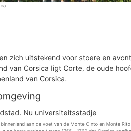
ica
n zich uitstekend voor stoere en avont
d van Corsica ligt Corte, de oude hoof
enland van Corsica.
 omgeving
dstad. Nu universiteitsstadje
et binnenland aan de voet van de Monte Cinto en Monte Rit
 In de korte periode tussen 1755 - 1769 dat Corsica onafha