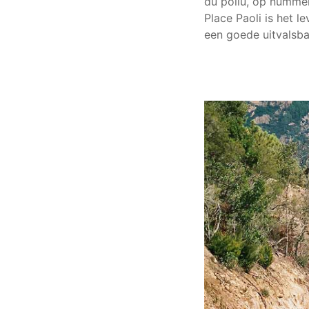
du poilu, op nummer
Place Paoli is het l
een goede uitvalsb