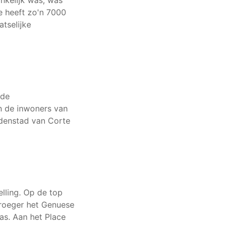
je heeft zo'n 7000
tselijke
 de
an de inwoners van
edenstad van Corte
lling. Op de top
vroeger het Genuese
as. Aan het Place