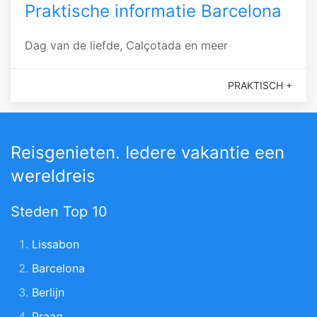
Praktische informatie Barcelona
Dag van de liefde, Calçotada en meer
PRAKTISCH +
Reisgenieten. Iedere vakantie een
wereldreis
Steden Top 10
Lissabon
Barcelona
Berlijn
Praag