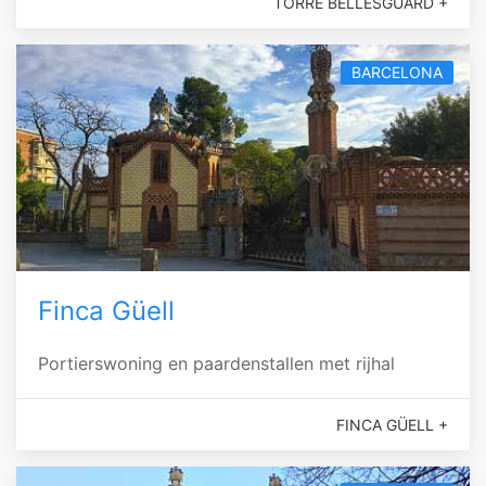
TORRE BELLESGUARD +
BARCELONA
Finca Güell
Portierswoning en paardenstallen met rijhal
FINCA GÜELL +