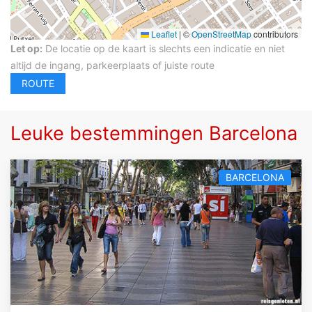
Leaflet
|
©
OpenStreetMap
contributors
Let op:
De locatie op de kaart is slechts een indicatie en niet
altijd de ingang, parkeerplaats of juiste route
Leuke bestemmingen Barcelona
BARCELONA