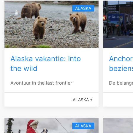
ALASKA
Alaska vakantie: Into
Ancho
the wild
bezien
Avontuur in the last frontier
De belangr
ALASKA +
ALASKA