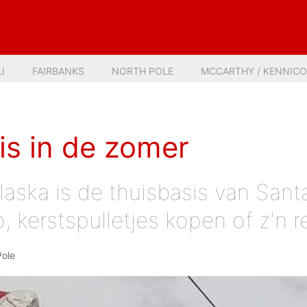
I
FAIRBANKS
NORTH POLE
MCCARTHY / KENNIC
is in de zomer
laska is de thuisbasis van Sant
 kerstspulletjes kopen of z'n r
Pole