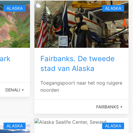
ALASKA
ALASKA
ark
Fairbanks. De tweede
stad van Alaska
Toegangspoort naar het nog ruigere
noorden
DENALI +
FAIRBANKS +
ALASKA
ALASKA