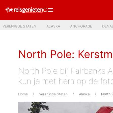
VERENIGDE STATEN
ALASKA
ANCHORAGE
DENAL
North Pole: Kerstm
North Pole bij Fairbanks A
kun je met hem op de foto,
Home
Verenigde Staten
Alaska
North 