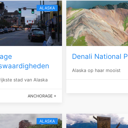
ALASKA
rage
Denali National P
swaardigheden
Alaska op haar mooist
ijkste stad van Alaska
ANCHORAGE +
ALASKA