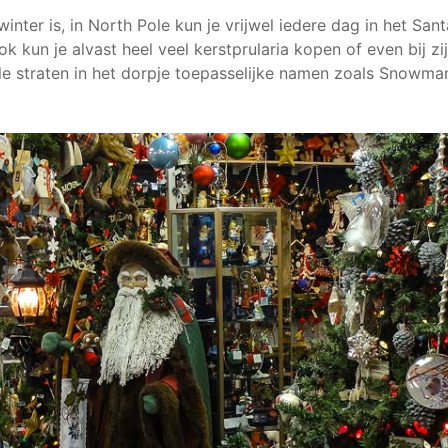
inter is, in North Pole kun je vrijwel iedere dag in het Sa
k kun je alvast heel veel kerstprularia kopen of even bij zij
le straten in het dorpje toepasselijke namen zoals Snowma