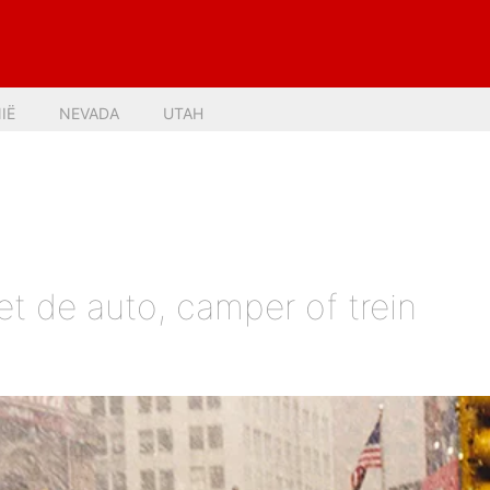
IË
NEVADA
UTAH
 de auto, camper of trein