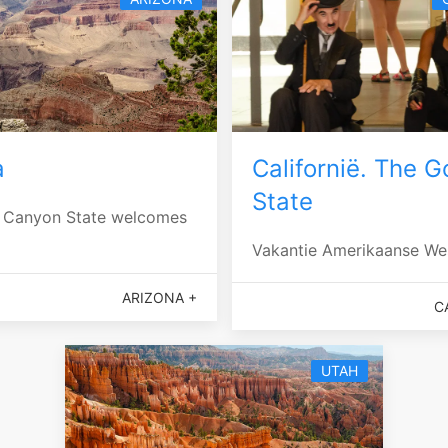
a
Californië. The G
State
 Canyon State welcomes
Vakantie Amerikaanse We
ARIZONA +
C
UTAH