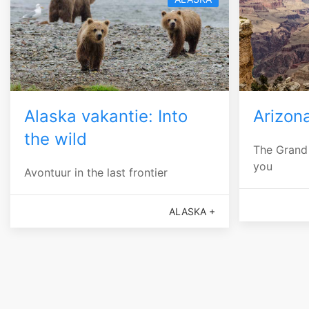
Alaska vakantie: Into
Arizon
the wild
The Grand
you
Avontuur in the last frontier
ALASKA +