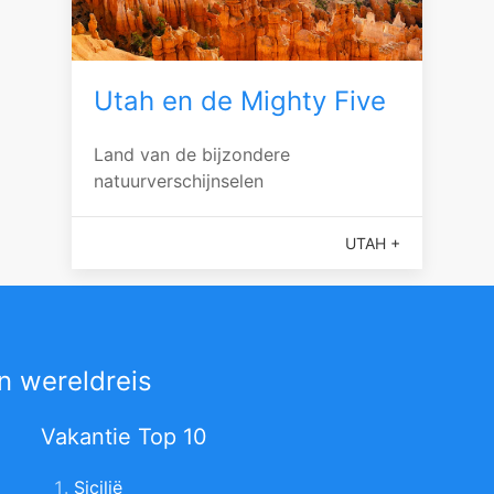
Utah en de Mighty Five
Land van de bijzondere
natuurverschijnselen
UTAH +
n wereldreis
Vakantie Top 10
Sicilië