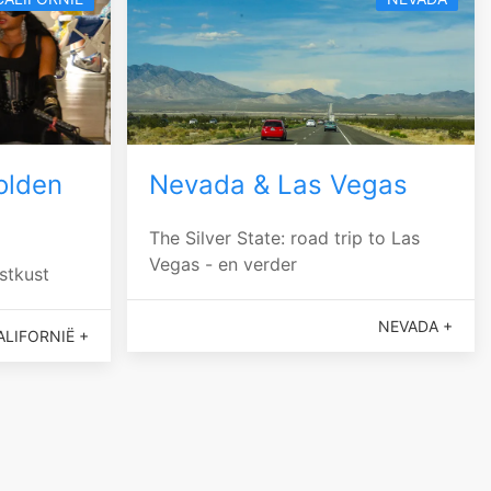
olden
Nevada & Las Vegas
The Silver State: road trip to Las
Vegas - en verder
stkust
NEVADA +
ALIFORNIË +