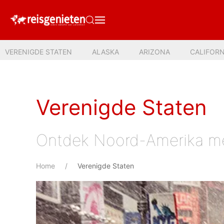
VERENIGDE STATEN
ALASKA
ARIZONA
CALIFORN
Verenigde Staten
Ontdek Noord-Amerika met
Home
Verenigde Staten