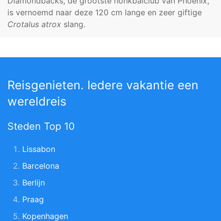
Diamondbacks, de grootste honkbalclub van Phoenix,
is vernoemd naar deze 120 cm lange en zeer giftige
Crotalus atrox
slang.
Reisgenieten. Iedere vakantie een
wereldreis
Steden Top 10
Lissabon
Barcelona
Berlijn
Praag
Kopenhagen