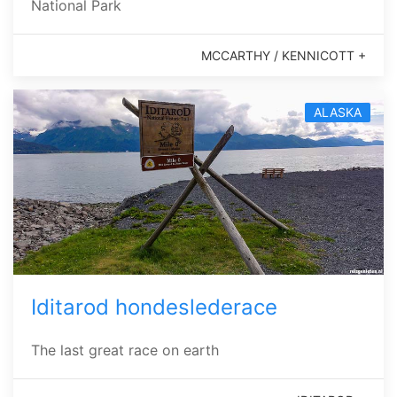
National Park
MCCARTHY / KENNICOTT +
ALASKA
Iditarod hondeslederace
The last great race on earth