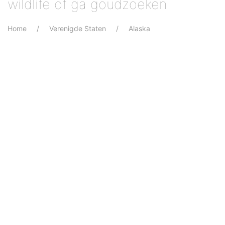
wildlife of ga goudzoeken
Home
Verenigde Staten
Alaska