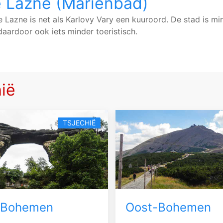
 Lazne (Marienbad)
 Lazne is net als Karlovy Vary een kuuroord. De stad is mi
daardoor ook iets minder toeristisch.
ië
TSJECHIË
-Bohemen
Oost-Bohemen