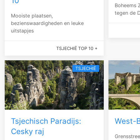
10
Boheems Z
tegen de D
Mooiste plaatsen,
bezienswaardigheden en leuke
uitstapjes
TSJECHIË TOP 10 +
TSJECHIË
Tsjechisch Paradijs:
West-
Cesky raj
Grensstree