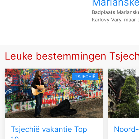
Marianske
Badplaats Marianske
Karlovy Vary, maar 
Leuke bestemmingen Tsjech
TSJECHIË
Tsjechië vakantie Top
Noord