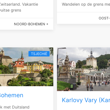
witserland. Vakantie
Wandelen op de grens me
uitse grens
OOST-
NOORD-BOHEMEN +
TSJECHIË
Bohemen
Karlovy Vary (Ka
k met Duitsland