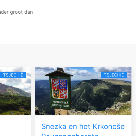
nder groot dan
TSJECHIË
TSJECHIË
Snezka en het Krkonoše