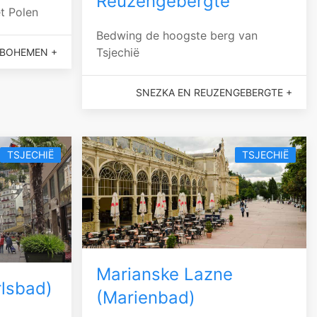
Reuzengebergte
t Polen
Bedwing de hoogste berg van
Tsjechië
BOHEMEN +
SNEZKA EN REUZENGEBERGTE +
TSJECHIË
TSJECHIË
Marianske Lazne
rlsbad)
(Marienbad)