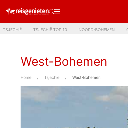
TSJECHIË
TSJECHIË TOP 10
NOORD-BOHEMEN
West-Bohemen
Home
Tsjechië
West-Bohemen