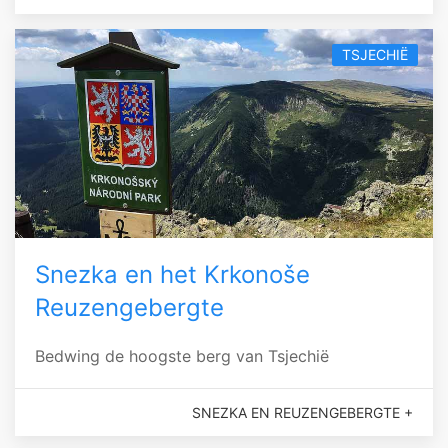
TSJECHIË
Snezka en het Krkonoše
Reuzengebergte
Bedwing de hoogste berg van Tsjechië
SNEZKA EN REUZENGEBERGTE +