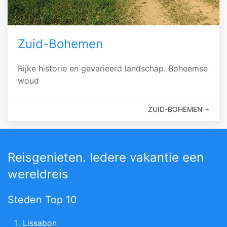
Zuid-Bohemen
Rijke historie en gevarieerd landschap. Boheemse
woud
ZUID-BOHEMEN +
Reisgenieten. Iedere vakantie een
wereldreis
Steden Top 10
Lissabon