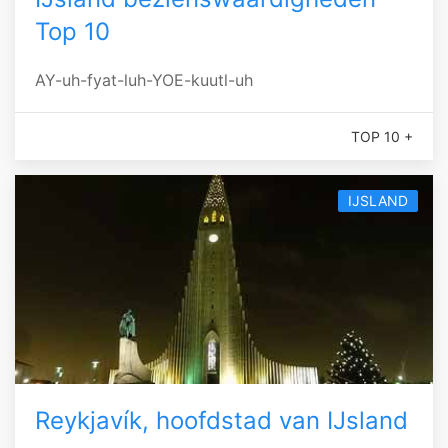
Top 10
AY-uh-fyat-luh-YOE-kuutl-uh
TOP 10 +
IJSLAND
Reykjavík, hoofdstad van IJsland