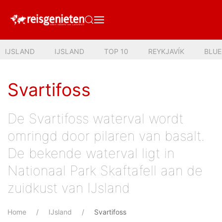
IJSLAND
IJSLAND
TOP 10
REYKJAVÍK
BLU
Svartifoss
De Svartifoss waterval wordt
omringd door pilaren van basalt.
De bekende waterval ligt in
Nationaal Park Skaftafell aan de
zuidkust van IJsland
Home
IJsland
Svartifoss