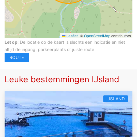
Leaflet
|
©
OpenStreetMap
contributors
Let op:
De locatie op de kaart is slechts een indicatie en niet
altijd de ingang, parkeerplaats of juiste route
Leuke bestemmingen IJsland
IJSLAND