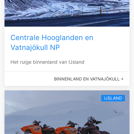
Centrale Hooglanden en
Vatnajökull NP
Het ruige binnenland van IJsland
BINNENLAND EN VATNAJÖKULL +
IJSLAND