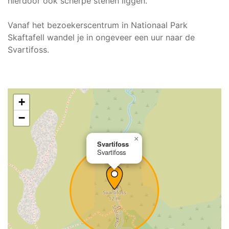
hierdoor ook scherpe stenen liggen.
Vanaf het bezoekerscentrum in Nationaal Park
Skaftafell wandel je in ongeveer een uur naar de
Svartifoss.
+
−
×
Svartifoss
Svartifoss