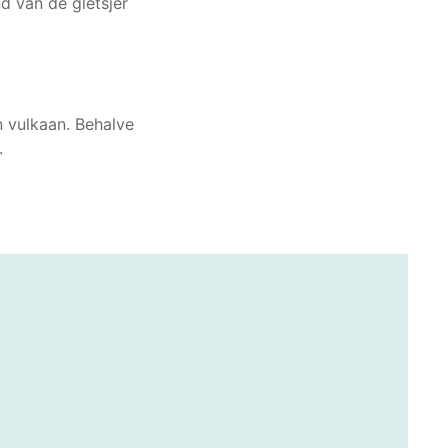
d van de gletsjer
n vulkaan. Behalve
.