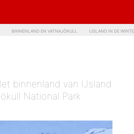
BINNENLAND EN VATNAJÖKULL
IJSLAND IN DE WINT
et binnenland van IJsland
ökull National Park