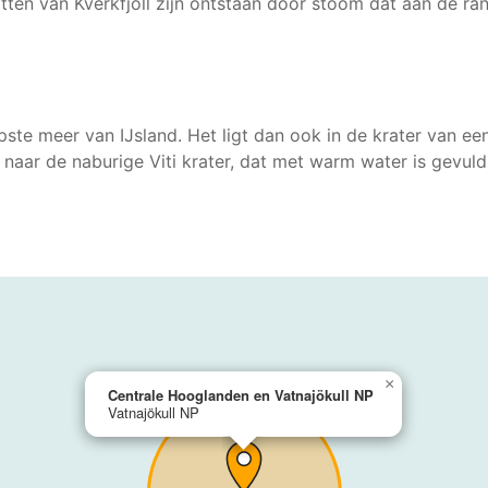
tten van Kverkfjoll zijn ontstaan door stoom dat aan de ran
pste meer van IJsland. Het ligt dan ook in de krater van ee
 naar de naburige Viti krater, dat met warm water is gevuld
×
Centrale Hooglanden en Vatnajökull NP
Vatnajökull NP