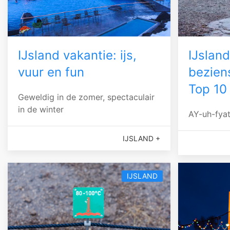
IJsland vakantie: ijs,
IJslan
vuur en fun
bezien
Top 10
Geweldig in de zomer, spectaculair
in de winter
AY-uh-fyat
IJSLAND +
IJSLAND