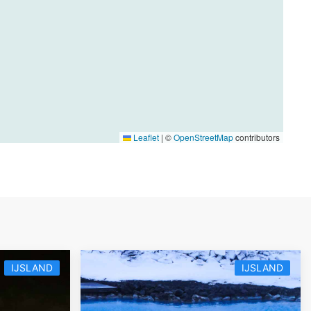
Leaflet
|
©
OpenStreetMap
contributors
IJSLAND
IJSLAND