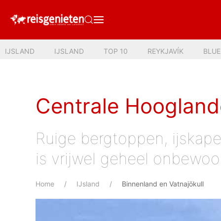
IJSLAND
IJSLAND
TOP 10
REYKJAVÍK
BLU
Centrale Hoogland
Ruige bergtoppen, ijskape
is vrijwel geheel onbewoo
Home
IJsland
Binnenland en Vatnajökull