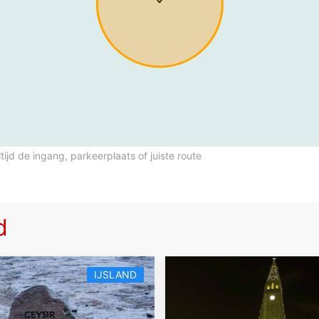
ltijd de ingang, parkeerplaats of juiste route
d
IJSLAND