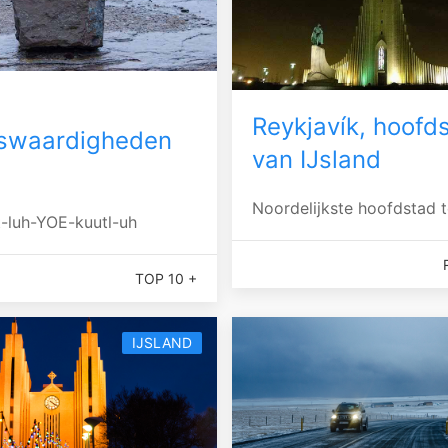
d
Reykjavík, hoofd
swaardigheden
van IJsland
Noordelijkste hoofdstad t
-luh-YOE-kuutl-uh
TOP 10 +
IJSLAND