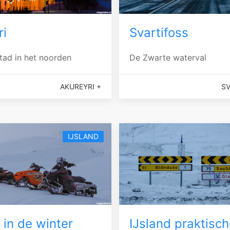
ri
Svartifoss
tad in het noorden
De Zwarte waterval
AKUREYRI +
SV
IJSLAND
 in de winter
IJsland praktisch