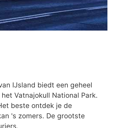
van IJsland biedt een geheel
het Vatnajokull National Park.
Het beste ontdek je de
kan 's zomers. De grootste
riers.