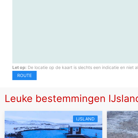
Let op:
De locatie op de kaart is slechts een indicatie en niet a
Leuke bestemmingen IJslan
IJSLAND