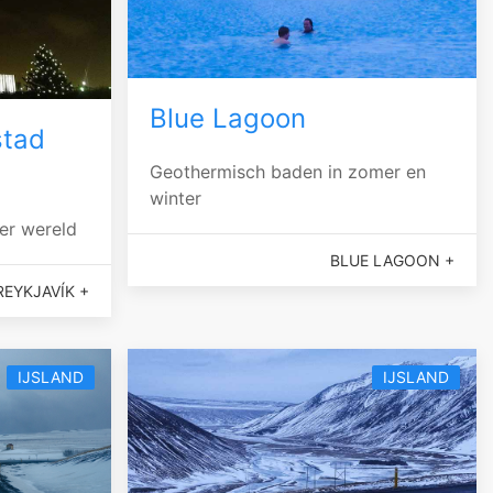
Blue Lagoon
stad
Geothermisch baden in zomer en
winter
er wereld
BLUE LAGOON +
REYKJAVÍK +
IJSLAND
IJSLAND