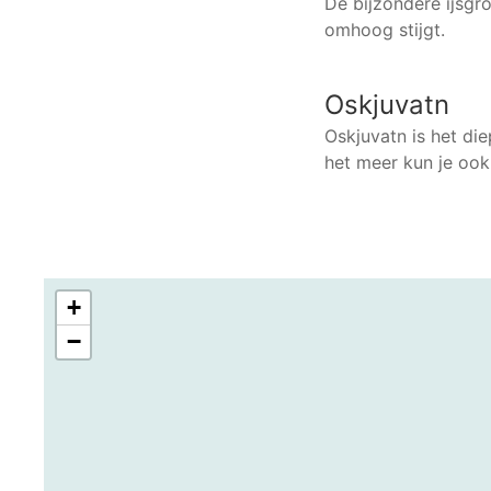
De bijzondere ijsgro
omhoog stijgt.
Oskjuvatn
Oskjuvatn is het die
het meer kun je ook
+
−