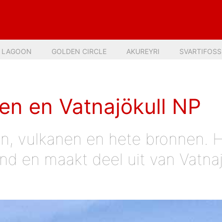
E LAGOON
GOLDEN CIRCLE
AKUREYRI
SVARTIFOSS
en en Vatnajökull NP
n, vulkanen en hete bronnen. H
nd en maakt deel uit van Vatnaj