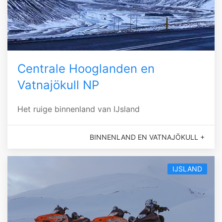
Centrale Hooglanden en
Vatnajökull NP
Het ruige binnenland van IJsland
BINNENLAND EN VATNAJÖKULL +
IJSLAND