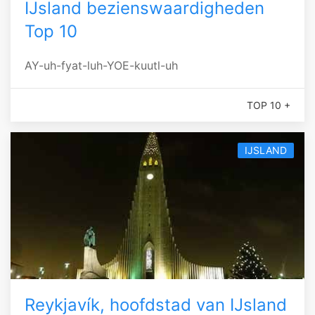
IJsland bezienswaardigheden
Top 10
AY-uh-fyat-luh-YOE-kuutl-uh
TOP 10 +
IJSLAND
Reykjavík, hoofdstad van IJsland