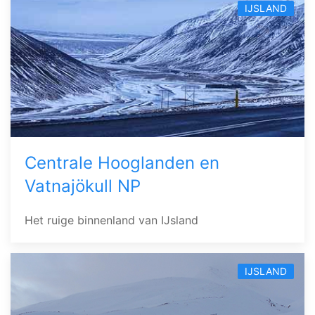
IJSLAND
Centrale Hooglanden en
Vatnajökull NP
Het ruige binnenland van IJsland
IJSLAND