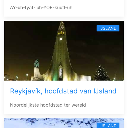
AY-uh-fyat-luh-YOE-kuutl-uh
IJSLAND
Reykjavík, hoofdstad van IJsland
Noordelijkste hoofdstad ter wereld
IJSLAND