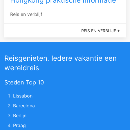
Hongkong praktische informatie
Reis en verblijf
REIS EN VERBLIJF +
Reisgenieten. Iedere vakantie een
wereldreis
Steden Top 10
Lissabon
Barcelona
Berlijn
Praag