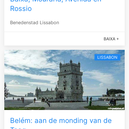
Rossio
Benedenstad Lissabon
BAIXA +
LISSABON
Belém: aan de monding van de