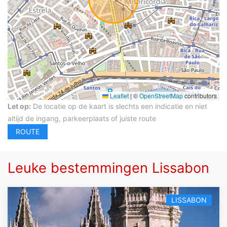
Leaflet
|
©
OpenStreetMap
contributors
Let op:
De locatie op de kaart is slechts een indicatie en niet
altijd de ingang, parkeerplaats of juiste route
Leuke bestemmingen Lissabon
LISSABON