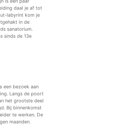
n is een paar
ding daal je af tot
ut-labyrint kom je
itgehakt in de
nds sanatorium.
ls sinds de 13e
is een bezoek aan
ing. Langs de poort
n het grootste deel
gd. Bij binnenkomst
ider te werken. De
negen maanden.