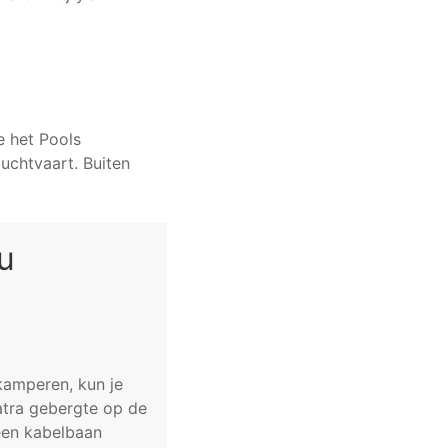
e het Pools
uchtvaart. Buiten
u
kamperen, kun je
atra gebergte op de
een kabelbaan