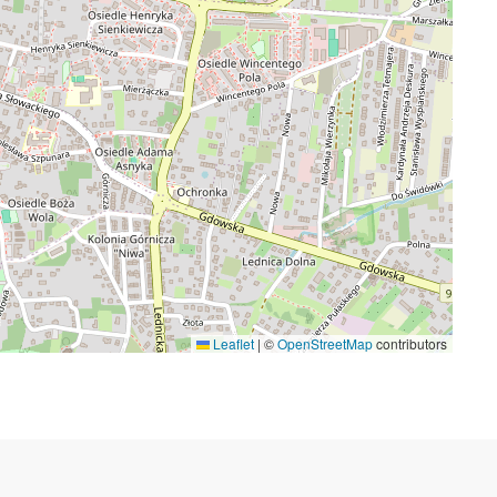
Leaflet
|
©
OpenStreetMap
contributors