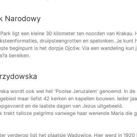
rk Narodowy
Park ligt een kleine 30 kilometer ten noorden van Krakau. H
steenformaties, druipsteengrotten en spelonken. Je kunt hie
ste beginpunt is het dorpje Ojców. Via een wandeling kun j
a?a bereiken.
brzydowska
ka wordt ook wel het 'Poolse Jeruzalem' genoemd. In de 1
gebied maar liefst 42 kerken en kapellen bouwen. Ieder ja
 opgevoerd en de laatste dagen van Jezus uitgebeeld.
k trekt talloze pelgrims vanwege haar wenende Maria die 
er verderop ligt het plaatsje Wadowice. Hier werd in 1920 