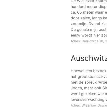
De Wieliczka zoutmi
honderd meter diep 
ca. 65 meter waar e
door zalen, langs ka
zoutmijn. Overal zie
De gehele mijn best
eeuw wordt hier zo
Adres: Daniłowicz 10, 
Auschwit
Hoewel een bezoek 
het grootste nazi-
met de spreuk 'Arbe
Joden, maar ook Sin
werd gekeken wie m
levensverwachting 
Adres: Więźniów Oświę