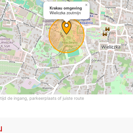
×
Krakau omgeving
Wieliczka zoutmijn
ltijd de ingang, parkeerplaats of juiste route
u