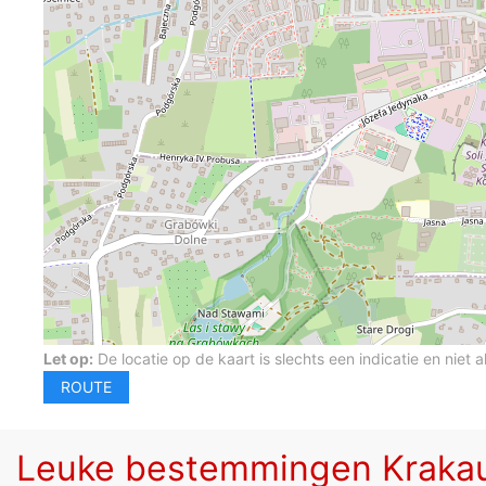
Let op:
De locatie op de kaart is slechts een indicatie en niet a
Leuke bestemmingen Kraka