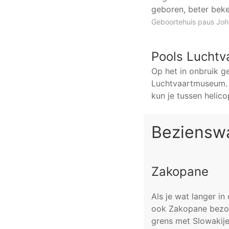
geboren, beter beke
Geboortehuis paus Joha
Pools Lucht
Op het in onbruik g
Luchtvaartmuseum. B
kun je tussen helico
Bezienswa
Zakopane
Als je wat langer i
ook Zakopane bezoek
grens met Slowakije