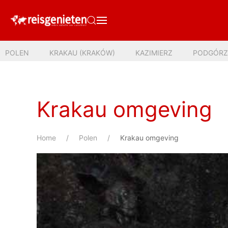
POLEN
KRAKAU (KRAKÓW)
KAZIMIERZ
PODGÓRZ
Krakau omgeving
Home
Polen
Krakau omgeving