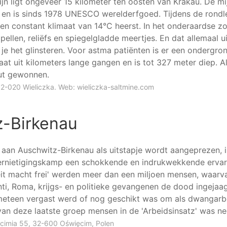
jn ligt ongeveer 15 kilometer ten oosten van Krakau. De mij
en is sinds 1978 UNESCO werelderfgoed. Tijdens de rondlei
en constant klimaat van 14°C heerst. In het onderaardse zo
pellen, reliëfs en spiegelgladde meertjes. En dat allemaal u
 je het glinsteren. Voor astma patiënten is er een ondergro
aat uit kilometers lange gangen en is tot 327 meter diep. A
ut gewonnen.
32-020 Wieliczka. Web:
wieliczka-saltmine.com
z-Birkenau
aan Auschwitz-Birkenau als uitstapje wordt aangeprezen, 
vernietigingskamp een schokkende en indrukwekkende ervar
it macht frei' werden meer dan een miljoen mensen, waarva
ti, Roma, krijgs- en politieke gevangenen de dood ingejaa
eteen vergast werd of nog geschikt was om als dwangarbe
van deze laatste groep mensen in de 'Arbeidsinsatz' was 
cimia 55, 32-600 Oświęcim, Polen