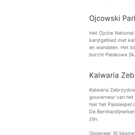
Ojcowski Pa
Het Ojców National 
karstgebied met kalk
en wandelen. Het be
burcht Pieskowa Sk
Kalwaria Ze
Kalwaria Zebrzydows
gouverneur van het 
hier het Passiespel
De Bernhardijnerker
zijn.
Ongeveer 10 kilomet