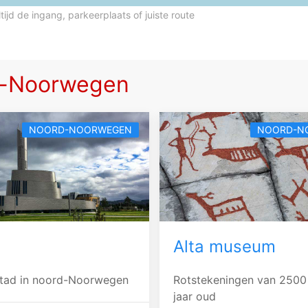
ltijd de ingang, parkeerplaats of juiste route
d-Noorwegen
NOORD-NOORWEGEN
NOORD-N
Alta museum
stad in noord-Noorwegen
Rotstekeningen van 2500
jaar oud