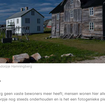
rsdorpje Hamningberg
?
 geen vaste bewoners meer heeft; mensen wonen hier all
rpje nog steeds onderhouden en is het een fotogenieke pl