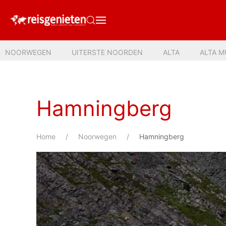
NOORWEGEN
UITERSTE NOORDEN
ALTA
ALTA 
Hamningberg
Home
Noorwegen
Hamningberg