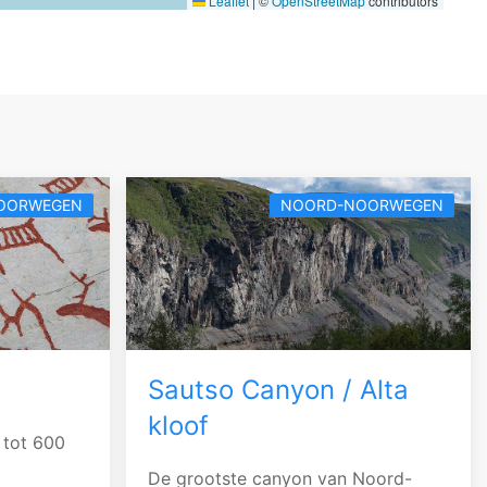
Leaflet
|
©
OpenStreetMap
contributors
OORWEGEN
NOORD-NOORWEGEN
Sautso Canyon / Alta
kloof
 tot 600
De grootste canyon van Noord-