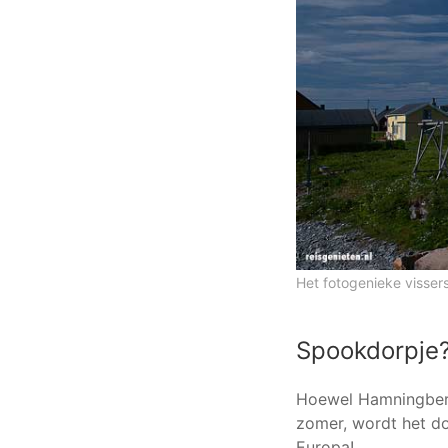
Het fotogenieke visse
Spookdorpje
Hoewel Hamningberg
zomer, wordt het do
Europa!