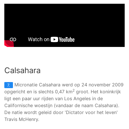
Calsahara
Micronatie Calsahara werd op 24 november 2009
7.
2
opgericht en is slechts 0,47 km
groot. Het koninkrijk
ligt een paar uur rijden van Los Angeles in de
Californische woestijn (vandaar de naam Calsahara).
De natie wordt geleid door 'Dictator voor het leven'
Travis McHenry.