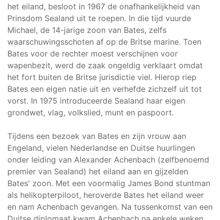
het eiland, besloot in 1967 de onafhankelijkheid van
Prinsdom Sealand uit te roepen. In die tijd vuurde
Michael, de 14-jarige zoon van Bates, zelfs
waarschuwingsschoten af op de Britse marine. Toen
Bates voor de rechter moest verschijnen voor
wapenbezit, werd de zaak ongeldig verklaart omdat
het fort buiten de Britse jurisdictie viel. Hierop riep
Bates een eigen natie uit en verhefde zichzelf uit tot
vorst. In 1975 introduceerde Sealand haar eigen
grondwet, vlag, volkslied, munt en paspoort.
Tijdens een bezoek van Bates en zijn vrouw aan
Engeland, vielen Nederlandse en Duitse huurlingen
onder leiding van Alexander Achenbach (zelfbenoemd
premier van Sealand) het eiland aan en gijzelden
Bates' zoon. Met een voormalig James Bond stuntman
als helikopterpiloot, heroverde Bates het eiland weer
en nam Achenbach gevangen. Na tussenkomst van een
Duitse diplomaat kwam Achenbach na enkele weken