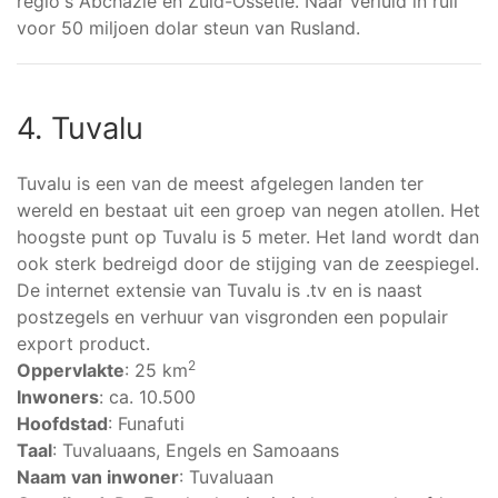
regio's Abchazië en Zuid-Ossetië. Naar verluid in ruil
voor 50 miljoen dolar steun van Rusland.
4. Tuvalu
Tuvalu is een van de meest afgelegen landen ter
wereld en bestaat uit een groep van negen atollen. Het
hoogste punt op Tuvalu is 5 meter. Het land wordt dan
ook sterk bedreigd door de stijging van de zeespiegel.
De internet extensie van Tuvalu is .tv en is naast
postzegels en verhuur van visgronden een populair
export product.
2
Oppervlakte
: 25 km
Inwoners
: ca. 10.500
Hoofdstad
: Funafuti
Taal
: Tuvaluaans, Engels en Samoaans
Naam van inwoner
: Tuvaluaan