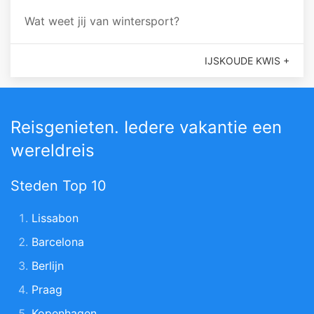
Wat weet jij van wintersport?
IJSKOUDE KWIS +
Reisgenieten. Iedere vakantie een
wereldreis
Steden Top 10
Lissabon
Barcelona
Berlijn
Praag
Kopenhagen