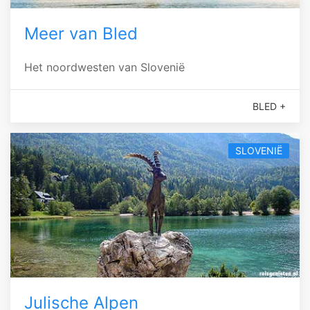
Meer van Bled
Het noordwesten van Slovenië
BLED +
SLOVENIË
Julische Alpen