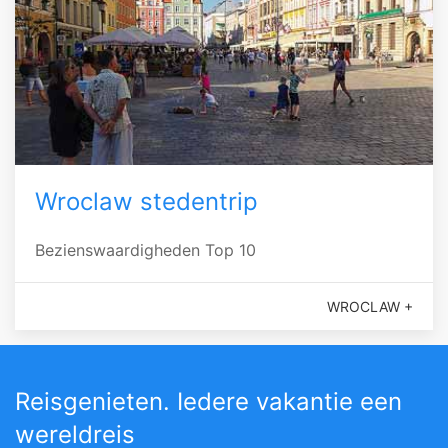
Wroclaw stedentrip
Bezienswaardigheden Top 10
WROCLAW +
Reisgenieten. Iedere vakantie een
wereldreis