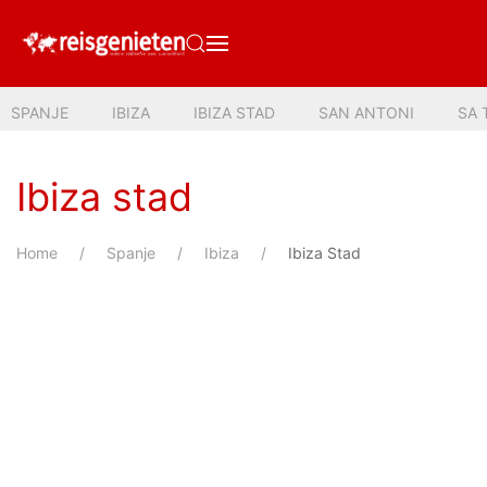
SPANJE
IBIZA
IBIZA STAD
SAN ANTONI
SA 
Ibiza stad
Home
Spanje
Ibiza
Ibiza Stad