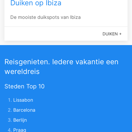
Duiken op Ibiza
De mooiste duikspots van Ibiza
DUIKEN +
Reisgenieten. Iedere vakantie een
wereldreis
Steden Top 10
Lissabon
Barcelona
Berlijn
Praag