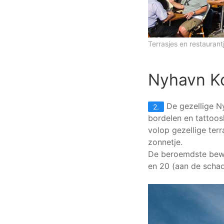
Terrasjes en restauran
Nyhavn K
De gezellige Ny
2.
bordelen en tattoos
volop gezellige terr
zonnetje.
De beroemdste bewo
en 20 (aan de schad