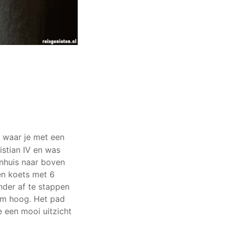
 waar je met een
stian IV en was
enhuis naar boven
een koets met 6
nder af te stappen
 m hoog. Het pad
e een mooi uitzicht