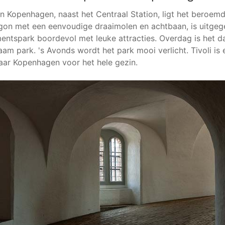
an Kopenhagen, naast het Centraal Station, ligt het beroemd
gon met een eenvoudige draaimolen en achtbaan, is uitgeg
tspark boordevol met leuke attracties. Overdag is het d
m park. 's Avonds wordt het park mooi verlicht. Tivoli is e
naar Kopenhagen voor het hele gezin.