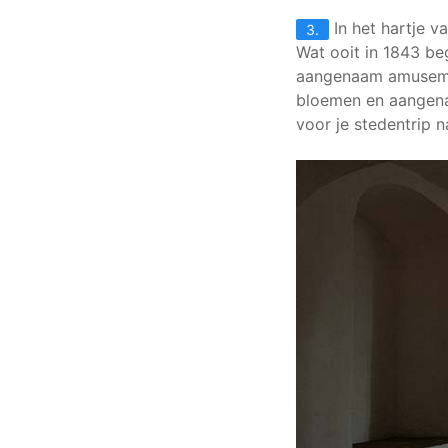
In het hartje v
3.
Wat ooit in 1843 be
aangenaam amusemen
bloemen en aangenaa
voor je stedentrip 