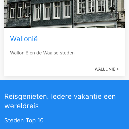
Wallonië
Wallonië en de Waalse steden
WALLONIË +
Reisgenieten. Iedere vakantie een
wereldreis
Steden Top 10