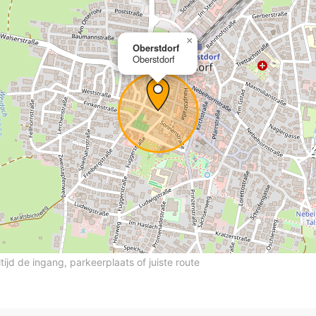
×
Oberstdorf
Oberstdorf
ltijd de ingang, parkeerplaats of juiste route