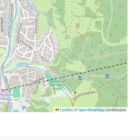
Leaflet
|
©
OpenStreetMap
contributors