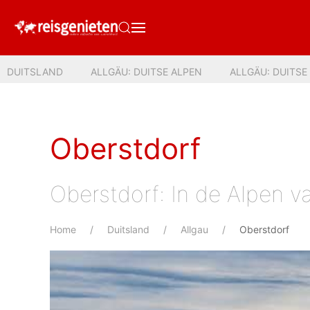
DUITSLAND
ALLGÄU: DUITSE ALPEN
ALLGÄU: DUITSE
Oberstdorf
Oberstdorf: In de Alpen v
Home
Duitsland
Allgau
Oberstdorf