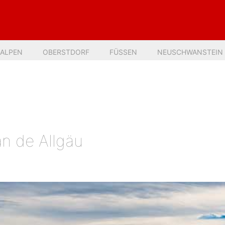
 ALPEN
OBERSTDORF
FÜSSEN
NEUSCHWANSTEIN
an de Allgäu