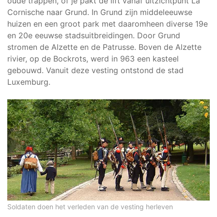
oude trappen, of je pakt de lift vanaf uitzichtpunt La
Cornische naar Grund. In Grund zijn middeleeuwse
huizen en een groot park met daaromheen diverse 19e
en 20e eeuwse stadsuitbreidingen. Door Grund
stromen de Alzette en de Patrusse. Boven de Alzette
rivier, op de Bockrots, werd in 963 een kasteel
gebouwd. Vanuit deze vesting ontstond de stad
Luxemburg.
Soldaten doen het verleden van de vesting herleven