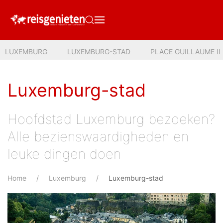
LUXEMBURG
LUXEMBURG-STAD
PLACE GUILLAUME II
Luxemburg-stad
Hoofdstad Luxemburg bezoeken?
Alle bezienswaardigheden en
leuke dingen doen
Home
Luxemburg
Luxemburg-stad