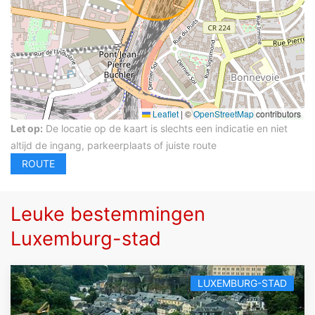
Leaflet
|
©
OpenStreetMap
contributors
Let op:
De locatie op de kaart is slechts een indicatie en niet
altijd de ingang, parkeerplaats of juiste route
Leuke bestemmingen
Luxemburg-stad
LUXEMBURG-STAD