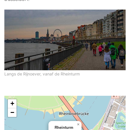
Langs de Rijnoever, vanaf de Rheinturm
+
−
×
Rheinturm