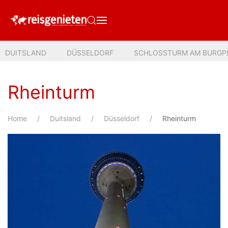
DUITSLAND
DÜSSELDORF
SCHLOSSTURM AM BURGP
Rheinturm
Home
Duitsland
Düsseldorf
Rheinturm