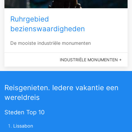
Ruhrgebied
bezienswaardigheden
De mooiste industriële monumenten
INDUSTRIËLE MONUMENTEN +
Reisgenieten. Iedere vakantie een
wereldreis
Steden Top 10
Lissabon